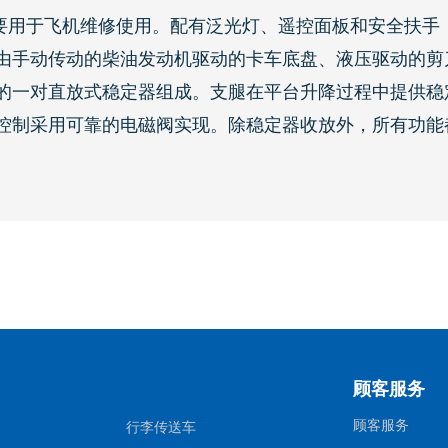
要用于飞机维修使用。配有泛光灯、遥控面板和安全扶手
由手动传动的柴油发动机驱动的卡车底盘、液压驱动的剪
的一对直放式稳定器组成。支腿在平台升降过程中提供稳
控制采用可靠的电磁阀实现。除稳定器收放外，所有功能
顾客服务
顾客服务
行李传送车