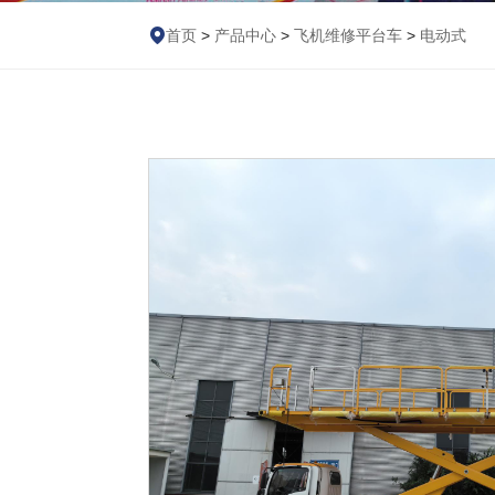
首页
>
产品中心
>
飞机维修平台车
>
电动式