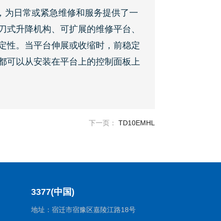
，为日常或紧急维修和服务提供了一
刀式升降机构、可扩展的维修平台、
定性。当平台伸展或收缩时，前稳定
都可以从安装在平台上的控制面板上
下一页：
TD10EMHL
3377(中国)
地址：宿迁市宿豫区嘉陵江路18号