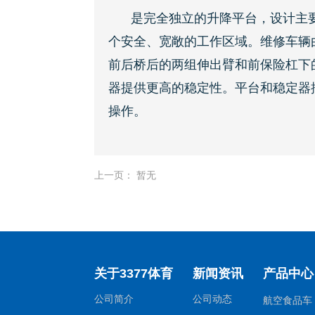
是完全独立的升降平台，设计主
个安全、宽敞的工作区域。维修车辆
前后桥后的两组伸出臂和前保险杠下
器提供更高的稳定性。平台和稳定器
操作。
上一页： 暂无
关于3377体育
新闻资讯
产品中心
公司简介
公司动态
航空食品车